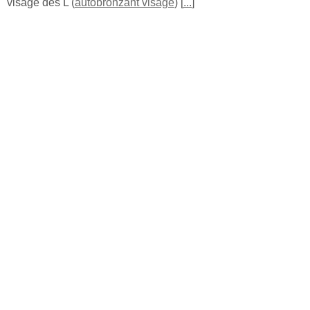
visage des L (
autobronzant visage
) [
...
]