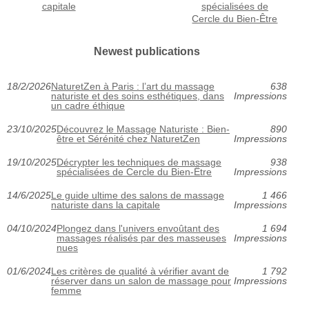
capitale
spécialisées de
Cercle du Bien-Être
Newest publications
18/2/2026
NaturetZen à Paris : l’art du massage
638
naturiste et des soins esthétiques, dans
Impressions
un cadre éthique
23/10/2025
Découvrez le Massage Naturiste : Bien-
890
être et Sérénité chez NaturetZen
Impressions
19/10/2025
Décrypter les techniques de massage
938
spécialisées de Cercle du Bien-Être
Impressions
14/6/2025
Le guide ultime des salons de massage
1 466
naturiste dans la capitale
Impressions
04/10/2024
Plongez dans l'univers envoûtant des
1 694
massages réalisés par des masseuses
Impressions
nues
01/6/2024
Les critères de qualité à vérifier avant de
1 792
réserver dans un salon de massage pour
Impressions
femme